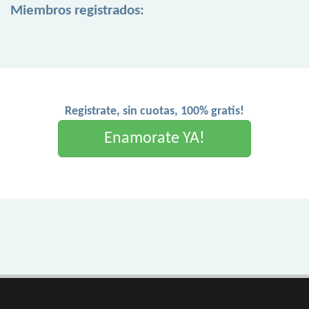
Miembros registrados:
Registrate, sin cuotas, 100% gratis!
Enamorate YA!