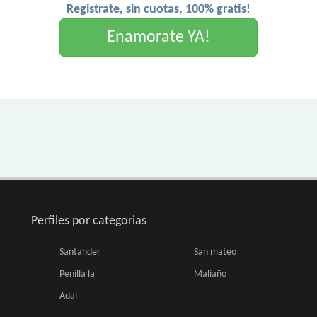
Registrate, sin cuotas, 100% gratis!
Enamorate YA!
Perfiles por categorias
Santander
San mateo
Penilla la
Maliaño
Adal