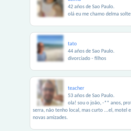
42 años de Sao Paulo.
olá eu me chamo delma soltei
tato
44 años de Sao Paulo.
divorciado - filhos
teacher
53 años de Sao Paulo.
ola! sou o joão, -** anos, pr
serra, não tenho local, mas curto ...el, motel e
novas amizades.