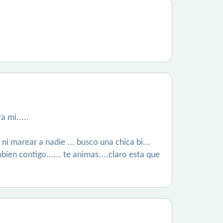
a mi.....
 ni marear a nadie ... busco una chica bi...
bien contigo...... te animas....claro esta que