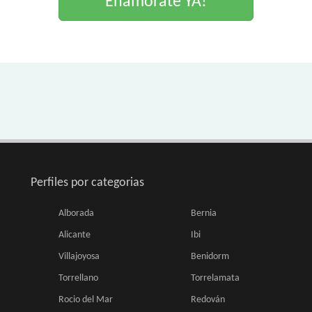
Enamorate YA!
Perfiles por categorias
Alborada
Bernia
Alicante
Ibi
Villajoyosa
Benidorm
Torrellano
Torrelamata
Rocio del Mar
Redován