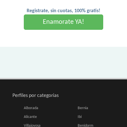
Registrate, sin cuotas, 100% gratis!
Enamorate YA!
Perfiles por categorias
Alborada
Bernia
Alicante
Ibi
Villajoyosa
Benidorm