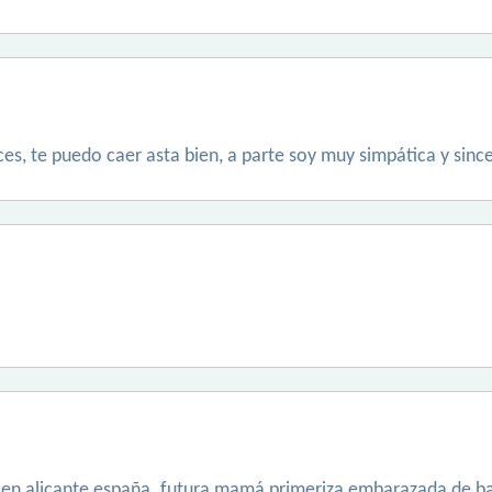
es, te puedo caer asta bien, a parte soy muy simpática y since
vo en alicante,españa. futura mamá primeriza embarazada de b