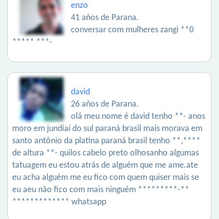
enzo
41 años de Parana.
conversar com mulheres zangi **0
***** ***-
david
26 años de Parana.
olá meu nome é david tenho **- anos
moro em jundiaí do sul paraná brasil mais morava em
santo antônio da platina paraná brasil tenho **,****
de altura **- quilos cabelo preto olhosanho algumas
tatuagem eu estou atrás de alguém que me ame.ate
eu acha alguém me eu fico com quem quiser mais se
eu aeu não fico com mais ninguém *********-**
************* whatsapp