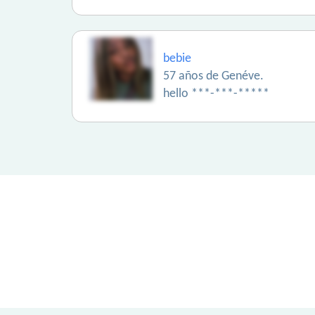
bebie
57 años de Genéve.
hello ***-***-*****