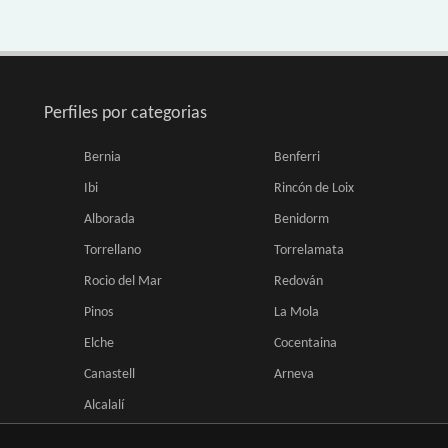
Perfiles por categorias
Bernia
Benferri
Ibi
Rincón de Loix
Alborada
Benidorm
Torrellano
Torrelamata
Rocio del Mar
Redován
Pinos
La Mola
Elche
Cocentaina
Canastell
Arneva
Alcalalí