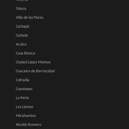
Toluca
Villa de las Flores
Carbajal
Cañada
Aculco
Casa Blanca
Ciudad López Mateos
Coacalco de Berriozábal
Cofradía
Coyotepec
La Perla
Las Llamas
Mirafuentes
Nicolás Romero