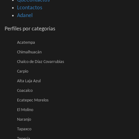
QueContactos
Lcontactos
Adanel
Perfiles por categorias
Acatempa
Chimalhuacán
Chalco de Díaz Covarrubias
Carpio
Alta Laja Azul
Coacalco
Ecatepec Morelos
El Molino
Naranjo
Tapaxco
Tenería