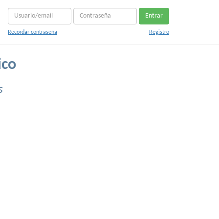
Entrar
Recordar contraseña
Registro
ico
s