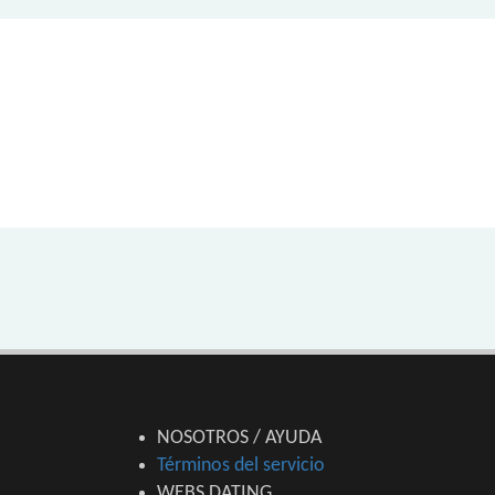
NOSOTROS / AYUDA
Términos del servicio
WEBS DATING