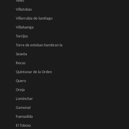
Yeles
Villatobas
Villarrubia de Santiago
Villaluenga
Torrijos
Torre de esteban hambran la
Seseña
Recas
Quintanar de la Orden
Quero
Oreja
Lominchar
Gamonal
Fuensalida
El Toboso