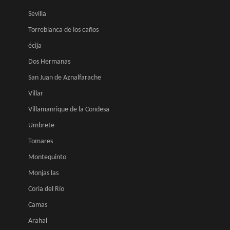
Sevilla
Torreblanca de los caños
écija
Dos Hermanas
San Juan de Aznalfarache
Villar
Villamanrique de la Condesa
Umbrete
Tomares
Montequinto
Monjas las
Coria del Río
Camas
Arahal