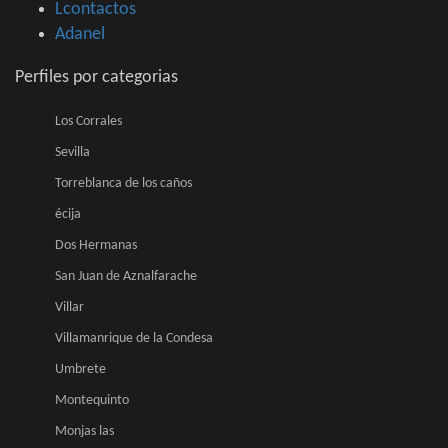
Lcontactos
Adanel
Perfiles por categorias
Los Corrales
Sevilla
Torreblanca de los caños
écija
Dos Hermanas
San Juan de Aznalfarache
Villar
Villamanrique de la Condesa
Umbrete
Montequinto
Monjas las