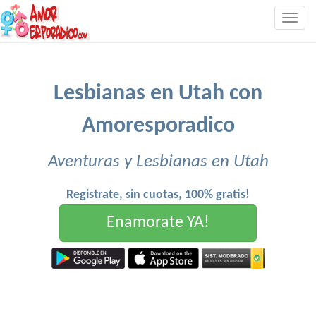
Togg
navig
Lesbianas en Utah con
Amoresporadico
Aventuras y Lesbianas en Utah
Registrate, sin cuotas, 100% gratis!
Enamorate YA!