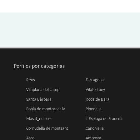
Perfiles por categorias
Reus
Tarragona
Vilaplana del camp
Vilafortuny
Santa Bàrbara
Roda de Barà
Pobla de montornes la
Pineda la
Mas d_en bosc
L´Espluga de Francolí
Cornudella de montsant
Canonja la
Asco
Amposta