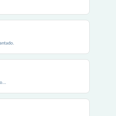
cantado.
o...