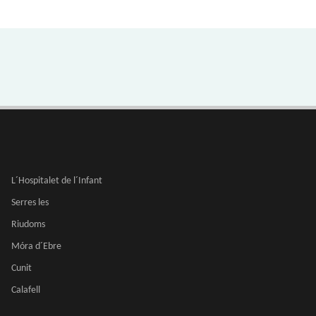
L´Hospitalet de l´Infant
Serres les
Riudoms
Móra d´Ebre
Cunit
Calafell