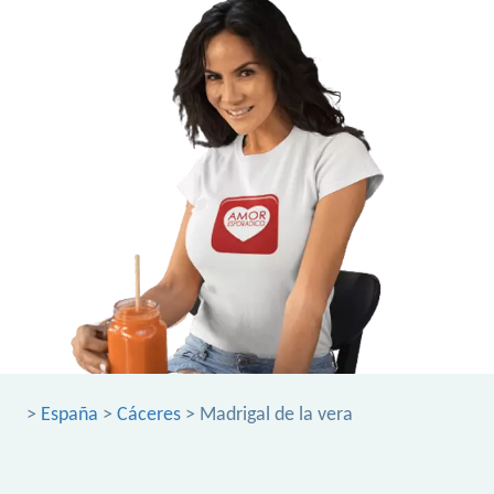
>
España
>
Cáceres
> Madrigal de la vera