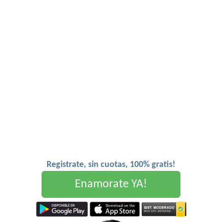
Registrate, sin cuotas, 100% gratis!
Enamorate YA!