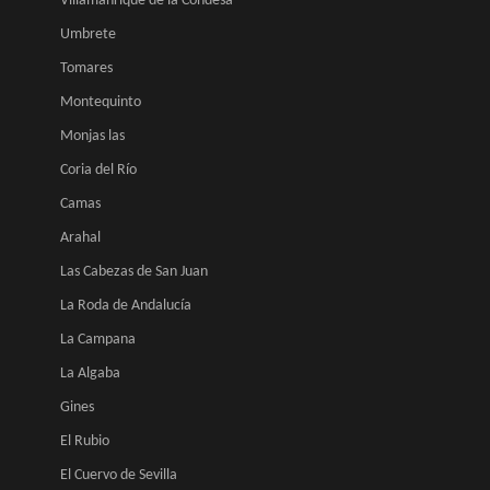
Villamanrique de la Condesa
Umbrete
Tomares
Montequinto
Monjas las
Coria del Río
Camas
Arahal
Las Cabezas de San Juan
La Roda de Andalucía
La Campana
La Algaba
Gines
El Rubio
El Cuervo de Sevilla