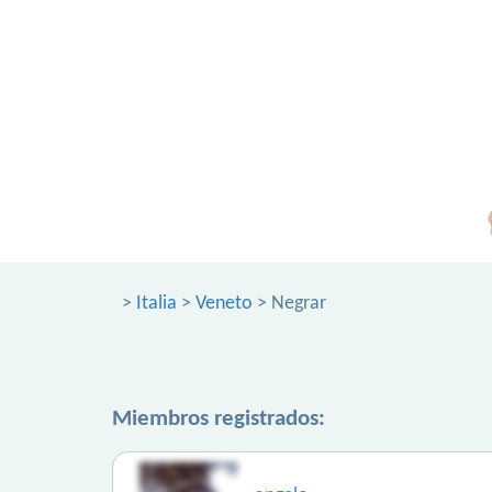
>
Italia
>
Veneto
> Negrar
Miembros registrados: