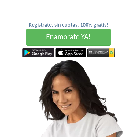
Registrate, sin cuotas, 100% gratis!
Enamorate YA!