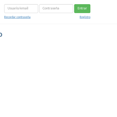
Entrar
Recordar contraseña
Registro
o