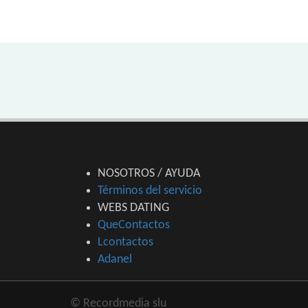
NOSOTROS / AYUDA
Términos del servicio
WEBS DATING
QueContactos
Lcontactos
Adanel
© Recordmedia slu