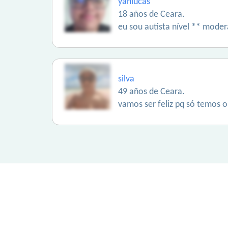
yanlucas
18 años de Ceara.
eu sou autista nível ** mod
silva
49 años de Ceara.
vamos ser feliz pq só temos o