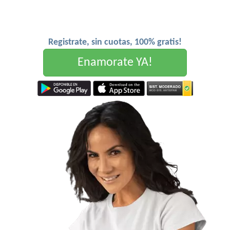
Registrate, sin cuotas, 100% gratis!
Enamorate YA!