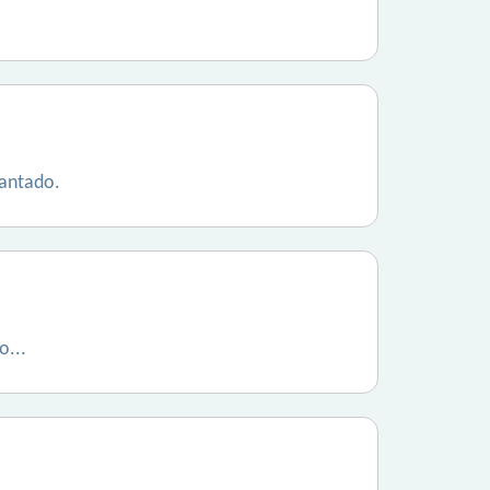
cantado.
o...