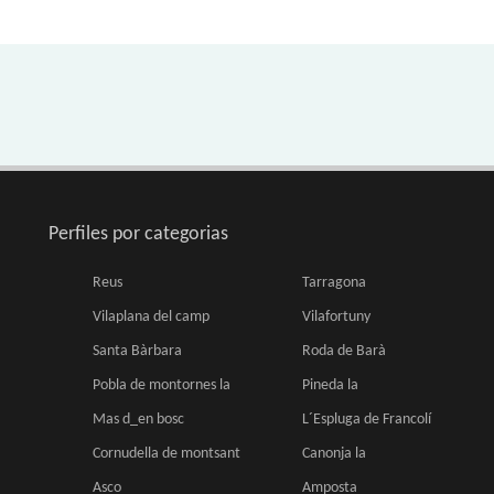
Perfiles por categorias
Reus
Tarragona
Vilaplana del camp
Vilafortuny
Santa Bàrbara
Roda de Barà
Pobla de montornes la
Pineda la
Mas d_en bosc
L´Espluga de Francolí
Cornudella de montsant
Canonja la
Asco
Amposta