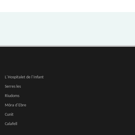
L´Hospitalet de l´Infant
Serres les
Riudoms
Móra d´Ebre
Cunit
Calafell