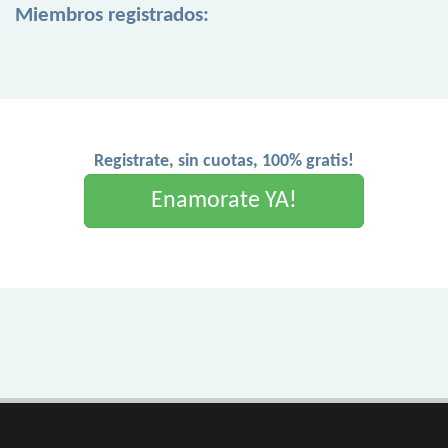
Miembros registrados:
Registrate, sin cuotas, 100% gratis!
Enamorate YA!