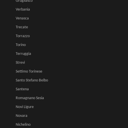
Grugliasco
Verbania
Venasca
Trecate
Torrazzo
Torino
Terruggia
Strevi
Settimo Torinese
Santo Stefano Belbo
Santena
Romagnano Sesia
Novi Ligure
Novara
Nichelino