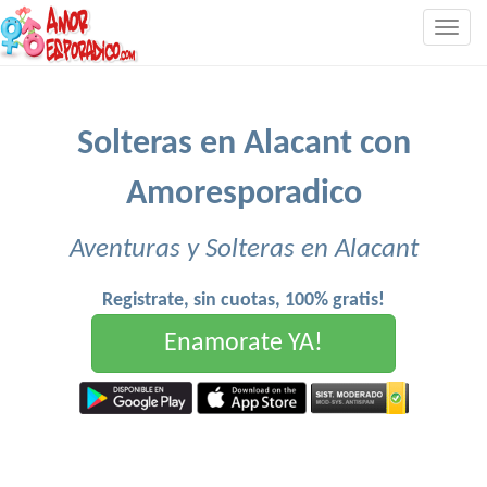
Togg
navig
Solteras en Alacant con
Amoresporadico
Aventuras y Solteras en Alacant
Registrate, sin cuotas, 100% gratis!
Enamorate YA!