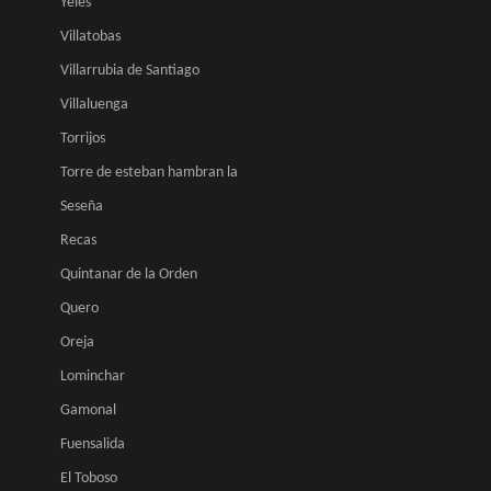
Yeles
Villatobas
Villarrubia de Santiago
Villaluenga
Torrijos
Torre de esteban hambran la
Seseña
Recas
Quintanar de la Orden
Quero
Oreja
Lominchar
Gamonal
Fuensalida
El Toboso