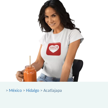
>
México
>
Hidalgo
> Acatlajapa