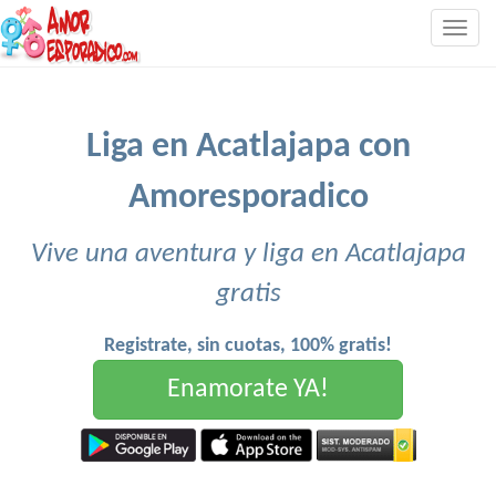
Togg
navig
Liga en Acatlajapa con
Amoresporadico
Vive una aventura y liga en Acatlajapa
gratis
Registrate, sin cuotas, 100% gratis!
Enamorate YA!