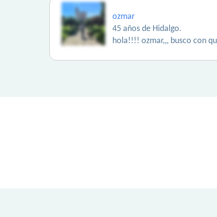
ozmar
45 años de Hidalgo.
hola!!!! ozmar,,, busco con qu