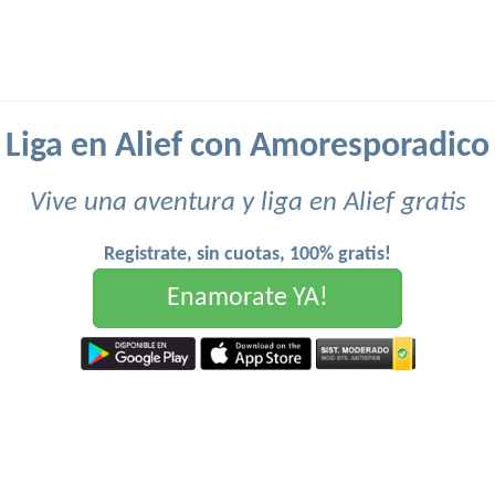
Liga en Alief con Amoresporadico
Vive una aventura y liga en Alief gratis
Registrate, sin cuotas, 100% gratis!
Enamorate YA!