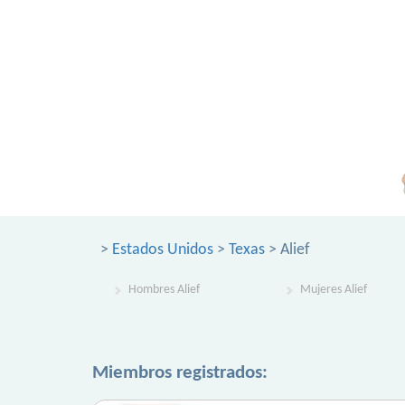
>
Estados Unidos
>
Texas
> Alief
Hombres Alief
Mujeres Alief
Miembros registrados: