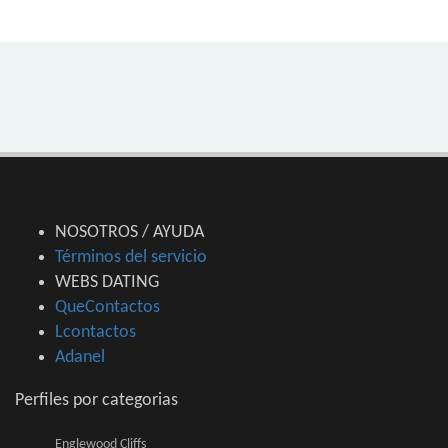
NOSOTROS / AYUDA
Términos del servicio
WEBS DATING
QueContactos
Lcontactos
Adanel
Perfiles por categorias
Englewood Cliffs