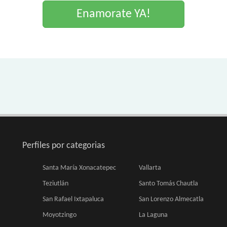
Enamorate YA!
Perfiles por categorias
Santa María Xonacatepec
Vallarta
Teziutlán
Santo Tomás Chautla
San Rafael Ixtapaluca
San Lorenzo Almecatla
Moyotzingo
La Laguna