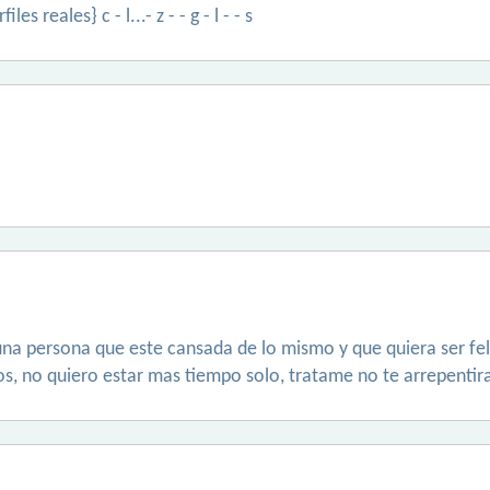
s reales} c - l...- z - - g - l - - s
a persona que este cansada de lo mismo y que quiera ser feli
 no quiero estar mas tiempo solo, tratame no te arrepentiras