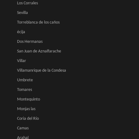
Los Corrales
Sevilla
Torreblanca de los caños
écija
Dos Hermanas
San Juan de Aznalfarache
Villar
Villamanrique de la Condesa
Umbrete
Tomares
Montequinto
Monjas las
Coria del Río
Camas
Arahal