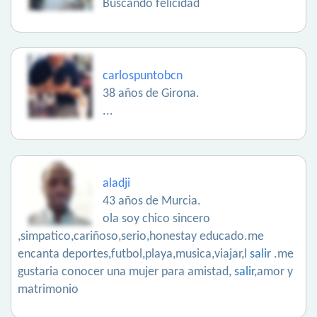
Buscando felicidad
carlospuntobcn
38 años de Girona.
...
aladji
43 años de Murcia.
ola soy chico sincero
,simpatico,cariñoso,serio,honestay educado.me
encanta deportes,futbol,playa,musica,viajar,l
salir
.me
gustaria conocer una mujer para amistad,
salir
,amor y
matrimonio