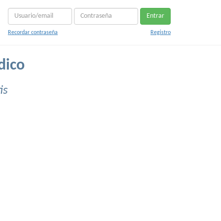
Entrar
Recordar contraseña
Registro
dico
is