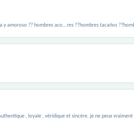
ista y amoroso ?? hombres aco...res ??hombres tacaños ??hom
authentique , loyale , véridique et sincère. je ne peux vraiment