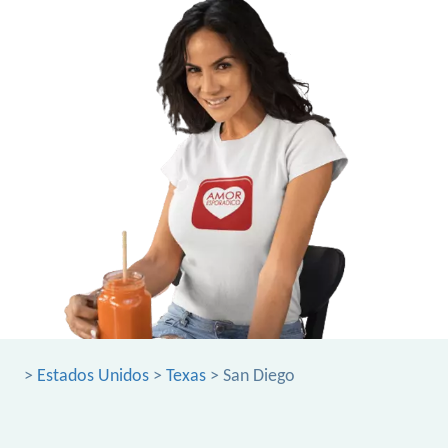
>
Estados Unidos
>
Texas
> San Diego