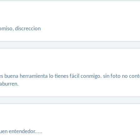
miso, discreccion
enes buena herramienta lo tienes fácil conmigo. sin foto no con
 aburren.
uen entendedor.....