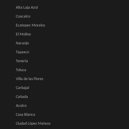
Alta Laja Azul
Coacalco
Ecatepec Morelos
El Molino
Naranjo
Tapaxco
Tenería
Toluca
Villa de las Flores
Carbajal
Cañada
Aculco
Casa Blanca
Ciudad López Mateos