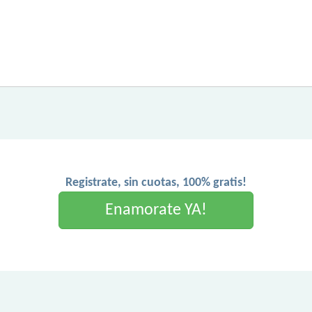
Registrate, sin cuotas, 100% gratis!
Enamorate YA!