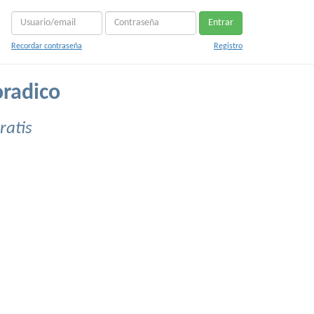
Entrar
Recordar contraseña
Registro
oradico
ratis