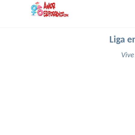
Liga e
Vive