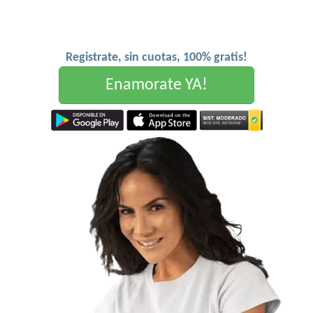
Registrate, sin cuotas, 100% gratis!
Enamorate YA!