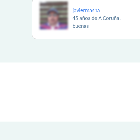
javiermasha
45 años de A Coruña.
buenas