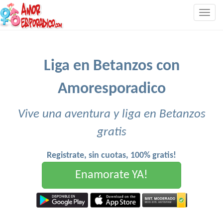
Togg
navig
Liga en Betanzos con
Amoresporadico
Vive una aventura y liga en Betanzos
gratis
Registrate, sin cuotas, 100% gratis!
Enamorate YA!