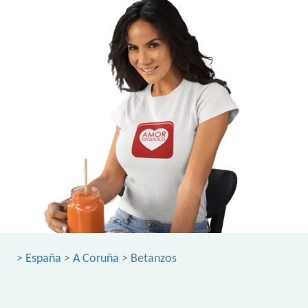
>
España
>
A Coruña
> Betanzos