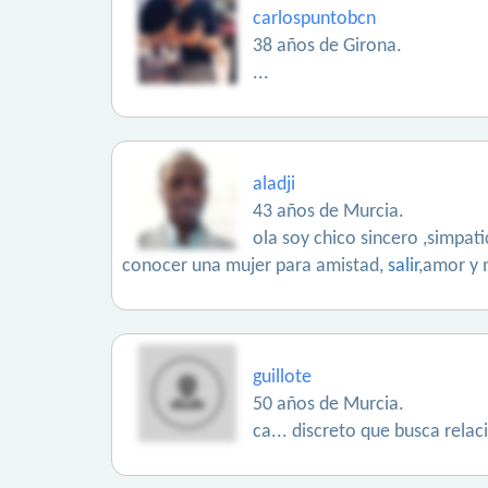
carlospuntobcn
38 años de Girona.
...
aladji
43 años de Murcia.
ola soy chico sincero ,simpat
conocer una mujer para amistad,
salir
,amor y
guillote
50 años de Murcia.
ca... discreto que busca relac