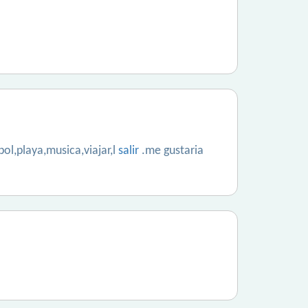
ol,playa,musica,viajar,l
salir
.me gustaria