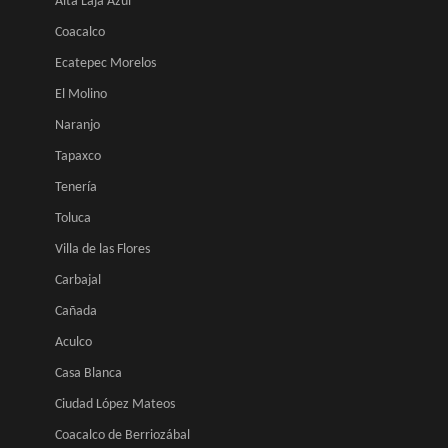
Alta Laja Azul
Coacalco
Ecatepec Morelos
El Molino
Naranjo
Tapaxco
Tenería
Toluca
Villa de las Flores
Carbajal
Cañada
Aculco
Casa Blanca
Ciudad López Mateos
Coacalco de Berriozábal