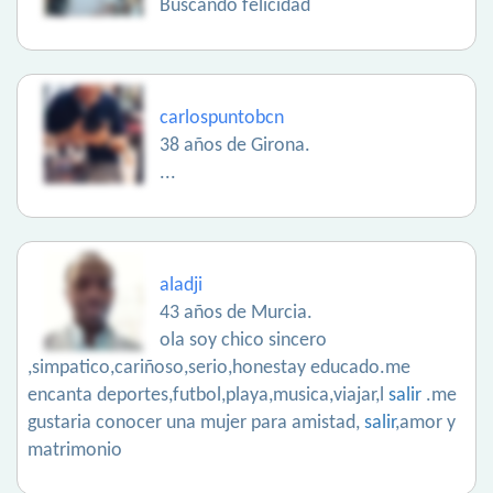
Buscando felicidad
carlospuntobcn
38 años de Girona.
...
aladji
43 años de Murcia.
ola soy chico sincero
,simpatico,cariñoso,serio,honestay educado.me
encanta deportes,futbol,playa,musica,viajar,l
salir
.me
gustaria conocer una mujer para amistad,
salir
,amor y
matrimonio