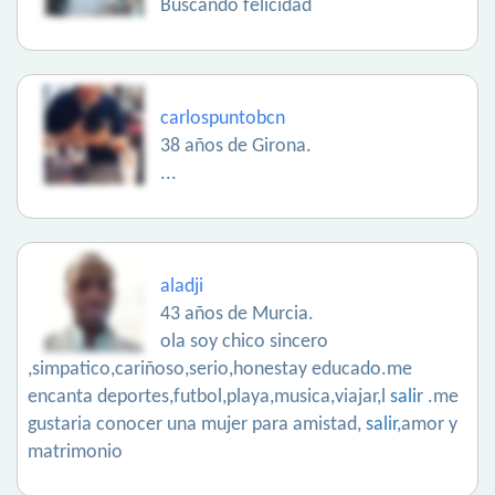
Buscando felicidad
carlospuntobcn
38 años de Girona.
...
aladji
43 años de Murcia.
ola soy chico sincero
,simpatico,cariñoso,serio,honestay educado.me
encanta deportes,futbol,playa,musica,viajar,l
salir
.me
gustaria conocer una mujer para amistad,
salir
,amor y
matrimonio