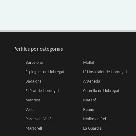
Perfiles por categorias
Barcelona
Mollet
Esplugues de Llobregat
L´ Hospitalet de Llobregat
Badalona
Argensola
El Prat de Llobregat
Cornella de Llobregat
Manresa
Mataró
Verti
Ramio
Parets del Vallès
Molins de Rei
Martorell
La Guardia