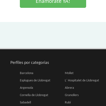
Enamorate YA!
Perfiles por categorias
Barcelona
Mollet
Esplugues de Llobregat
L´ Hospitalet de Llobregat
Argensola
Abrera
Cornella de Llobregat
Granollers
Sabadell
Rubí