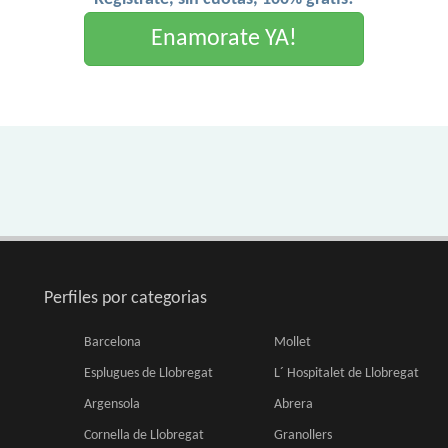
Enamorate YA!
Perfiles por categorias
Barcelona
Mollet
Esplugues de Llobregat
L´ Hospitalet de Llobregat
Argensola
Abrera
Cornella de Llobregat
Granollers