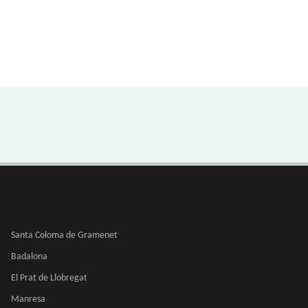
Santa Coloma de Gramenet
Badalona
El Prat de Llobregat
Manresa