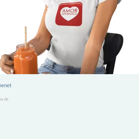
menet
ma de