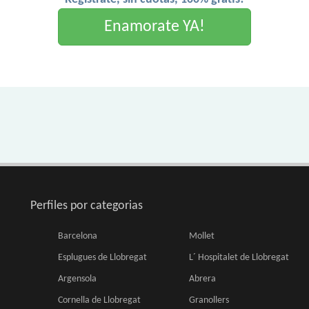
Enamorate YA!
Perfiles por categorias
Barcelona
Mollet
Esplugues de Llobregat
L´ Hospitalet de Llobregat
Argensola
Abrera
Cornella de Llobregat
Granollers