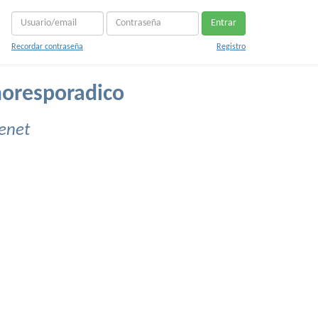
Entrar
Recordar contraseña
Registro
oresporadico
enet