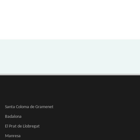
Santa Coloma de Gramenet
Badalona
El Prat de Llobregat
Manresa