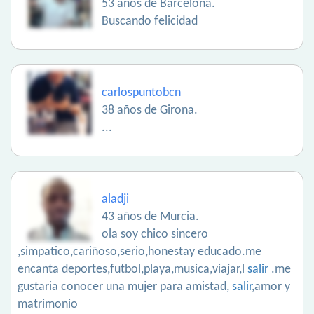
53 años de Barcelona.
Buscando felicidad
carlospuntobcn
38 años de Girona.
...
aladji
43 años de Murcia.
ola soy chico sincero
,simpatico,cariñoso,serio,honestay educado.me
encanta deportes,futbol,playa,musica,viajar,l
salir
.me
gustaria conocer una mujer para amistad,
salir
,amor y
matrimonio