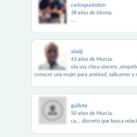
carlospuntobcn
38 años de Girona.
...
aladji
43 años de Murcia.
ola soy chico sincero ,simpat
conocer una mujer para amistad,
salir
,amor y
guillote
50 años de Murcia.
ca... discreto que busca relac