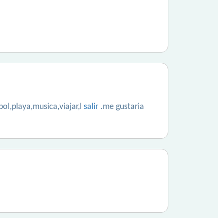
ol,playa,musica,viajar,l
salir
.me gustaria