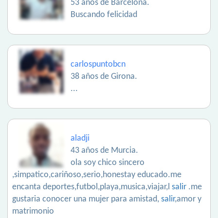
53 años de Barcelona.
Buscando felicidad
carlospuntobcn
38 años de Girona.
...
aladji
43 años de Murcia.
ola soy chico sincero
,simpatico,cariñoso,serio,honestay educado.me
encanta deportes,futbol,playa,musica,viajar,l
salir
.me
gustaria conocer una mujer para amistad,
salir
,amor y
matrimonio